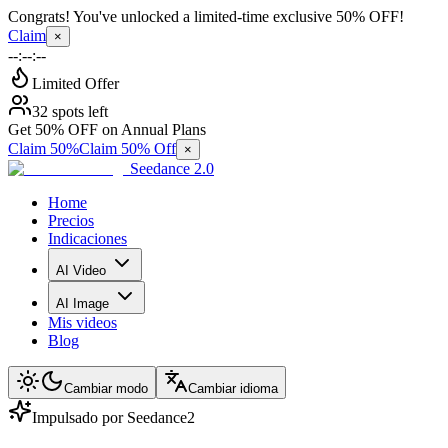
Congrats! You've unlocked a limited-time exclusive 50% OFF!
Claim
×
--:--:--
Limited Offer
32 spots left
Get 50% OFF on Annual Plans
Claim 50%
Claim 50% Off
×
Seedance 2.0
Home
Precios
Indicaciones
AI Video
AI Image
Mis videos
Blog
Cambiar modo
Cambiar idioma
Impulsado por Seedance2