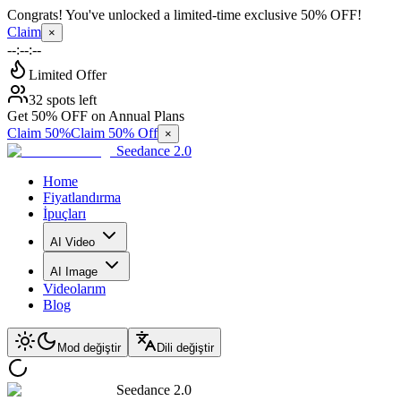
Congrats! You've unlocked a limited-time exclusive 50% OFF!
Claim
×
--:--:--
Limited Offer
32 spots left
Get 50% OFF on Annual Plans
Claim 50%
Claim 50% Off
×
Seedance 2.0
Home
Fiyatlandırma
İpuçları
AI Video
AI Image
Videolarım
Blog
Mod değiştir
Dili değiştir
Seedance 2.0