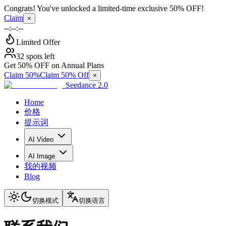
Congrats! You've unlocked a limited-time exclusive 50% OFF!
Claim
×
--:--:--
Limited Offer
32 spots left
Get 50% OFF on Annual Plans
Claim 50%
Claim 50% Off
×
Seedance 2.0
Home
价格
提示词
AI Video
AI Image
我的视频
Blog
切换模式
切换语言