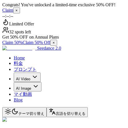
Congrats! You've unlocked a limited-time exclusive 50% OFF!
Claim
×
--:--:--
Limited Offer
32 spots left
Get 50% OFF on Annual Plans
Claim 50%
Claim 50% Off
×
Seedance 2.0
Home
料金
プロンプト
AI Video
AI Image
マイ動画
Blog
テーマ切り替え
言語を切り替える