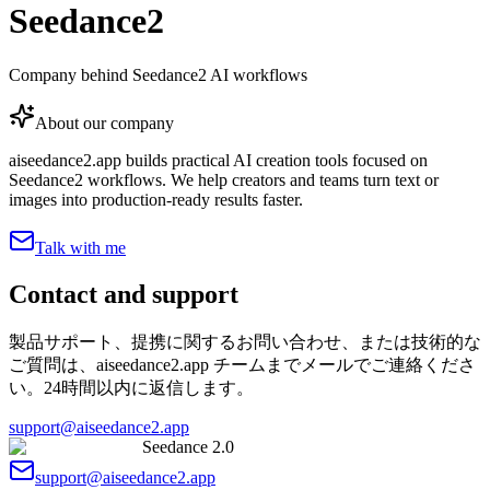
Seedance2
Company behind Seedance2 AI workflows
About our company
aiseedance2.app builds practical AI creation tools focused on
Seedance2 workflows. We help creators and teams turn text or
images into production-ready results faster.
Talk with me
Contact and support
製品サポート、提携に関するお問い合わせ、または技術的な
ご質問は、aiseedance2.app チームまでメールでご連絡くださ
い。24時間以内に返信します。
support@aiseedance2.app
Seedance 2.0
support@aiseedance2.app