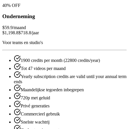
40
% OFF
Onderneming
$59.9
/maand
$1,198.8
$718.8
/jaar
Voor teams en studio's
1900 credits per month (22800 credits/year)
Tot 47 videos per maand
Yearly subscription credits are valid until your annual term
ends
Maandelijkse tegoeden inbegrepen
720p met geluid
Privé generaties
Commercieel gebruik
Snelste wachtrij