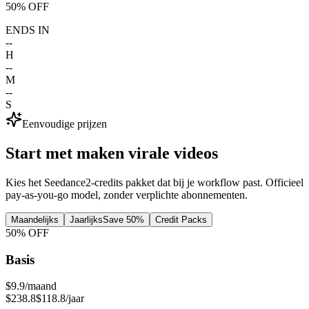
50% OFF
ENDS IN
--
H
--
M
--
S
Eenvoudige prijzen
Start met maken
virale videos
Kies het Seedance2-credits pakket dat bij je workflow past. Officieel
pay-as-you-go model, zonder verplichte abonnementen.
Maandelijks
Jaarlijks
Save 50%
Credit Packs
50
% OFF
Basis
$9.9
/maand
$238.8
$118.8
/jaar