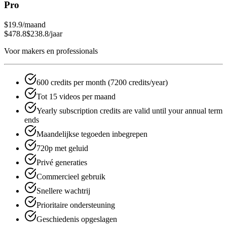
Pro
$19.9
/maand
$478.8
$238.8
/jaar
Voor makers en professionals
600 credits per month (7200 credits/year)
Tot 15 videos per maand
Yearly subscription credits are valid until your annual term
ends
Maandelijkse tegoeden inbegrepen
720p met geluid
Privé generaties
Commercieel gebruik
Snellere wachtrij
Prioritaire ondersteuning
Geschiedenis opgeslagen