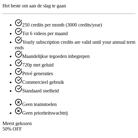
Het beste om aan de slag te gaan
250 credits per month (3000 credits/year)
Tot 6 videos per maand
Yearly subscription credits are valid until your annual term
ends
Maandelijkse tegoeden inbegrepen
720p met geluid
Privé generaties
Commercieel gebruik
Standaard snelheid
Geen teamstoelen
Geen prioriteitswachtrij
Meest gekozen
50
% OFF