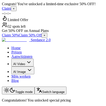
Congrats! You've unlocked a limited-time exclusive 50% OFF!
Claim
×
--:--:--
Limited Offer
32 spots left
Get 50% OFF on Annual Plans
Claim 50%
Claim 50% Off
×
Seedance 2.0
Home
Prijzen
Aanwijzingen
AI Video
AI Image
Mijn werken
Blog
Toggle mode
Switch language
Congratulations! You unlocked special pricing